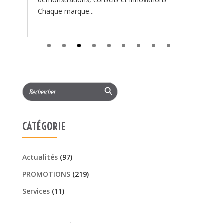
Search Button
Search
for:
CATÉGORIE
Actualités
(97)
PROMOTIONS
(219)
Services
(11)
ARTICLES RÉCENTS
𝟏𝟓% 𝐝𝐞 𝐫𝐞𝐦𝐢𝐬𝐞 cet été sur les …
3 août 2026