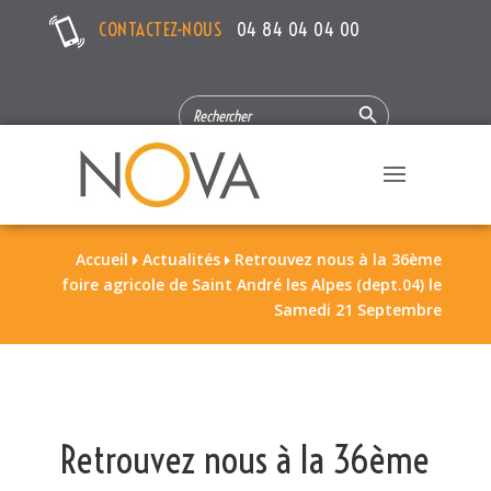
CONTACTEZ-NOUS
04 84 04 04 00
Search Button
SEARCH
FOR:
Accueil
Actualités
Retrouvez nous à la 36ème


foire agricole de Saint André les Alpes (dept.04) le
Samedi 21 Septembre
Retrouvez nous à la 36ème