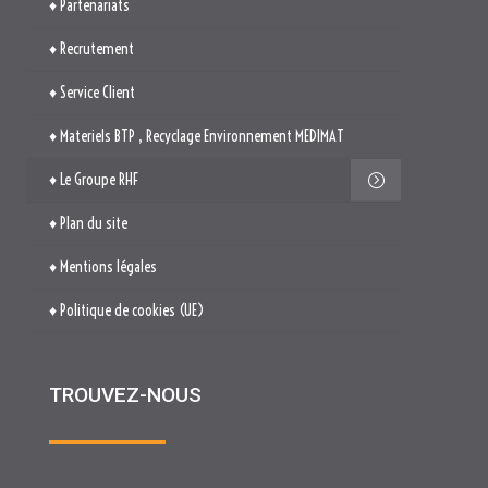
♦ Le Groupe RHF
♦ Plan du site
♦ Mentions légales
♦ Politique de cookies (UE)
TROUVEZ-NOUS

514. Avenue Jean Monnet
ZAE La Pile Budéou
13760 SAINT-CANNAT

Tél. : 04 84 04 04 00