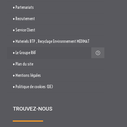
♦ Le Groupe RHF
♦ Plan du site
♦ Mentions légales
♦ Politique de cookies (UE)
TROUVEZ-NOUS

514. Avenue Jean Monnet
ZAE La Pile Budéou
13760 SAINT-CANNAT

Tél. : 04 84 04 04 00