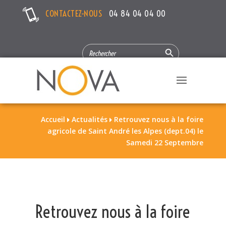
CONTACTEZ-NOUS
04 84 04 04 00
Search Button
SEARCH
FOR:
Accueil
Actualités
Retrouvez nous à la foire


agricole de Saint André les Alpes (dept.04) le
Samedi 22 Septembre
Retrouvez nous à la foire