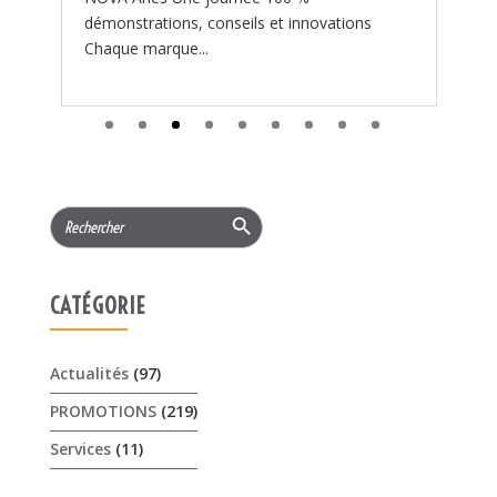
Search Button
Search
for:
CATÉGORIE
Actualités
(97)
PROMOTIONS
(219)
Services
(11)
ARTICLES RÉCENTS
𝟏𝟓% 𝐝𝐞 𝐫𝐞𝐦𝐢𝐬𝐞 cet été sur les …
3 août 2026