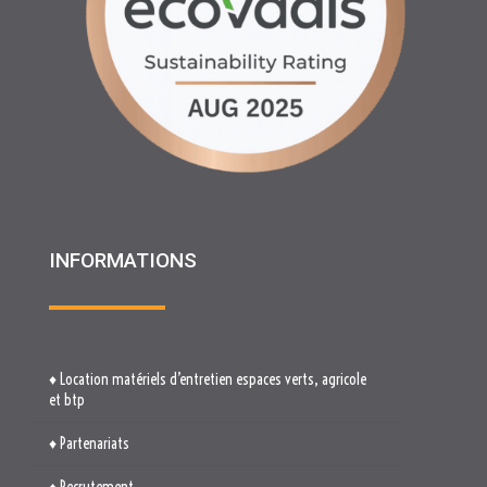
INFORMATIONS
♦ Location matériels d’entretien espaces verts, agricole
et btp
♦ Partenariats
♦ Recrutement
♦ Service Client
♦ Materiels BTP , Recyclage Environnement MEDIMAT
♦ Le Groupe RHF
♦ Plan du site