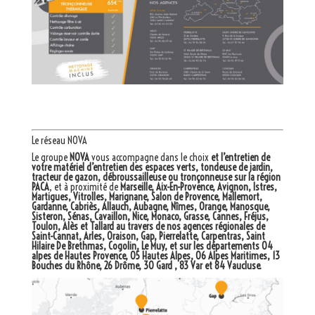
Le réseau NOVA
Le groupe
NOVA
vous accompagne dans le choix
et l’entretien de
votre matériel d’entretien des espaces verts, tondeuse de jardin,
tracteur de gazon, débroussailleuse ou tronçonneuse sur la région
PACA
, et à proximité de
Marseille, Aix-En-Provence, Avignon, Istres,
Martigues, Vitrolles, Marignane, Salon de Provence, Mallemort,
Gardanne, Cabriès, Allauch, Aubagne, Nîmes, Orange, Manosque,
Sisteron, Sénas, Cavaillon, Nice, Monaco, Grasse, Cannes, Fréjus,
Toulon, Alès et Tallard au travers de nos agences régionales de
Saint-Cannat, Arles, Oraison, Gap, Pierrelatte, Carpentras, Saint
Hilaire De Brethmas, Cogolin, Le Muy, et sur les départements 04
alpes de Hautes Provence, 05 Hautes Alpes, 06 Alpes Maritimes, 13
Bouches du Rhône, 26 Drôme, 30 Gard , 83 Var et 84 Vaucluse.