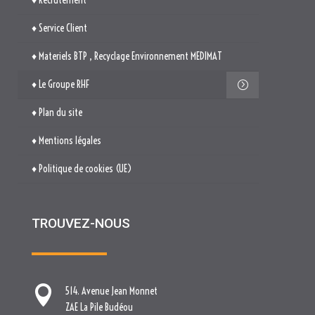
♦ Mentions légales
♦ Politique de cookies (UE)
TROUVEZ-NOUS

514. Avenue Jean Monnet
ZAE La Pile Budéou
13760 SAINT-CANNAT

Tél. : 04 84 04 04 00

contact[at]nova-groupe.fr