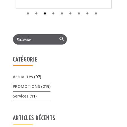
CATÉGORIE
Actualités
(97)
PROMOTIONS
(219)
Services
(11)
ARTICLES RÉCENTS
𝟏𝟓% 𝐝𝐞 𝐫𝐞𝐦𝐢𝐬𝐞 cet été sur les …
3 août 2026
Offres Pellenc olivion peigne …
30 juillet 2026