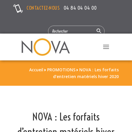
CONTACTEZ-NOUS
04 84 04 04 00
Search Button
SEARCH
FOR:
Accueil
PROMOTIONS
NOVA : Les forfaits


d’entretien matériels hiver 2020
NOVA : Les forfaits
d’entretien matériels hiver