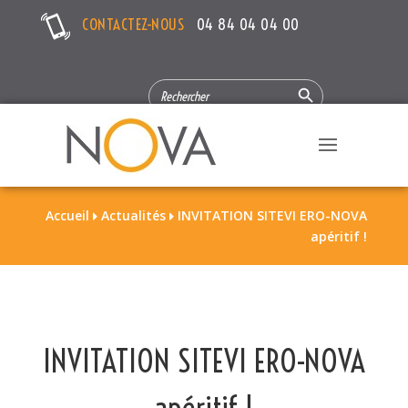
CONTACTEZ-NOUS
04 84 04 04 00
Search Button
SEARCH
FOR:
Accueil
Actualités
INVITATION SITEVI ERO-NOVA


apéritif !
INVITATION SITEVI ERO-NOVA
apéritif !