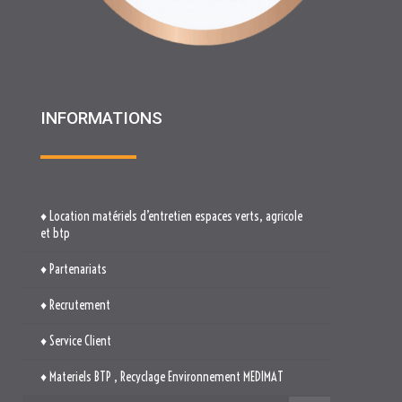
♦ Location matériels d’entretien espaces verts, agricole
et btp
♦ Partenariats
♦ Recrutement
♦ Service Client
♦ Materiels BTP , Recyclage Environnement MEDIMAT
♦ Le Groupe RHF
♦ Plan du site
♦ Mentions légales
♦ Politique de cookies (UE)