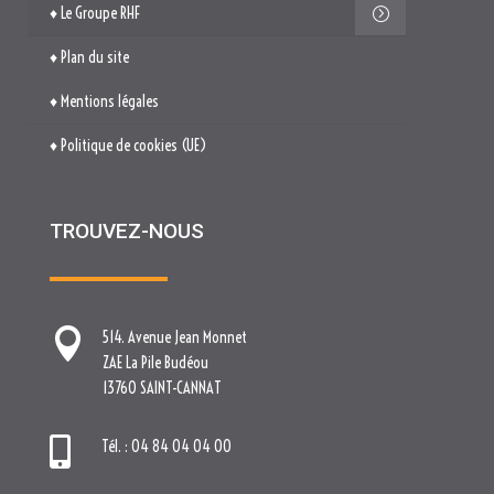
TROUVEZ-NOUS

514. Avenue Jean Monnet
ZAE La Pile Budéou
13760 SAINT-CANNAT

Tél. : 04 84 04 04 00

contact[at]nova-groupe.fr