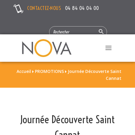
CONTACTEZ-NOUS
04 84 04 04 00
Search Button
SEARCH
FOR:
Accueil
PROMOTIONS
Journée Découverte Saint


Cannat
Journée Découverte Saint
Cannat