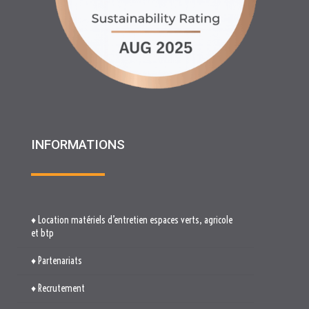
INFORMATIONS
♦ Location matériels d’entretien espaces verts, agricole
et btp
♦ Partenariats
♦ Recrutement
♦ Service Client
♦ Materiels BTP , Recyclage Environnement MEDIMAT
♦ Le Groupe RHF
♦ Plan du site