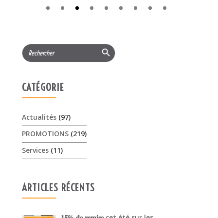
CATÉGORIE
Actualités
(97)
PROMOTIONS
(219)
Services
(11)
ARTICLES RÉCENTS
𝟏𝟓% 𝐝𝐞 𝐫𝐞𝐦𝐢𝐬𝐞 cet été sur les …
3 août 2026
Offres Pellenc olivion peigne …
30 juillet 2026