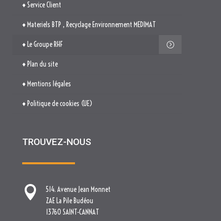
♦ Mentions légales
♦ Politique de cookies (UE)
TROUVEZ-NOUS

514. Avenue Jean Monnet
ZAE La Pile Budéou
13760 SAINT-CANNAT

Tél. : 04 84 04 04 00

contact[at]nova-groupe.fr