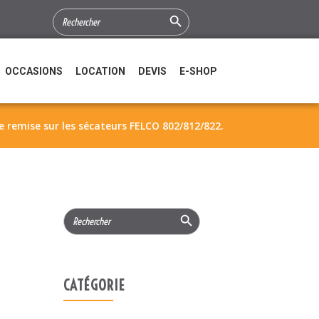
Search Button
SEARCH
FOR:
OCCASIONS
LOCATION
DEVIS
E-SHOP
 remise sur les sécateurs FELCO 802/812/822.
Search Button
Search
for:
CATÉGORIE