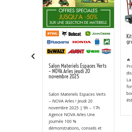
ra au SITEVI
Ki
 B106
gr
ent au SITEVI
🔥
Salon Materiels Espaces Verts
u 27 novembre,
Pr
– NOVA Arles jeudi 20
équipes à
di
novembre 2025
r le SITEVI –
La
nal des filières
fo
...
bo
Salon Materiels Espaces Verts
été
– NOVA Arles ! Jeudi 20
novembre 2025 | 9h – 17h
Agence NOVA Arles Une
journée 100 %
démonstrations, conseils et