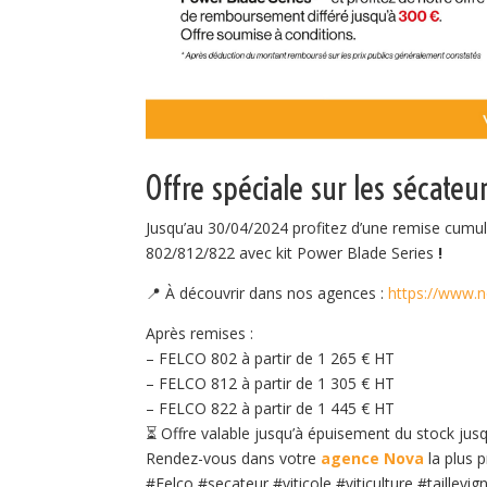
Offre spéciale sur les sécateu
Jusqu’au 30/04/2024 profitez d’une remise cumul
802/812/822
avec kit Power Blade Series
!
📍
À découvrir dans nos agences :
https://www.
Après remises :
– FELCO 802 à partir de 1 265 € HT
– FELCO 812 à partir de 1 305 € HT
– FELCO 822 à partir de 1 445 € HT
⏳ Offre valable jusqu’à épuisement du stock jus
Rendez-vous dans votre
agence Nova
la plus p
#Felco
#secateur
#viticole
#viticulture
#taillevig