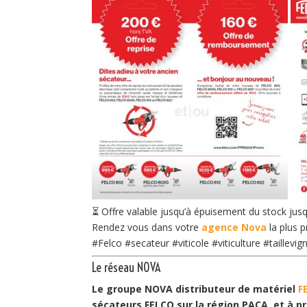
⏳ Offre valable jusqu’à épuisement du stock jus
Rendez vous dans votre
agence Nova
la plus p
#Felco
#secateur
#viticole
#viticulture
#taillevig
Le réseau NOVA
Le groupe NOVA distributeur de matériel
F
sécateurs FELCO sur la région PACA, et à pr