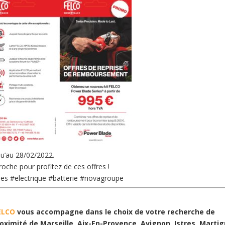
qu’au 28/02/2022.
roche pour profitez de ces offres !
nes
#electrique
#batterie
#novagroupe
ELCO
vous accompagne dans le choix de votre recherche de
oximité de Marseille, Aix-En-Provence, Avignon, Istres, Martig