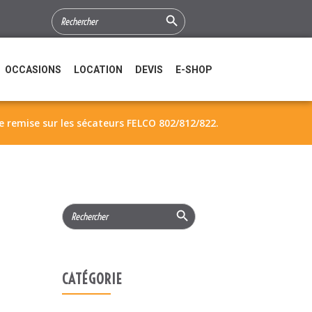
Search Button
SEARCH
FOR:
OCCASIONS
LOCATION
DEVIS
E-SHOP
e remise sur les sécateurs FELCO 802/812/822.
Search Button
Search
for:
CATÉGORIE