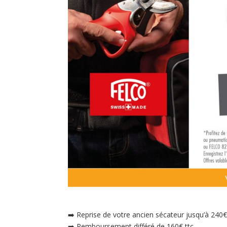
➡️ Reprise de votre ancien sécateur jusqu’à 240€
➡️ Remboursement différé de 160€ ttc