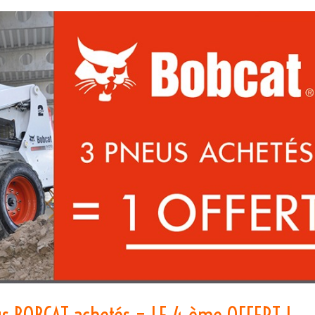
s BOBCAT achetés = LE 4 ème OFFERT !