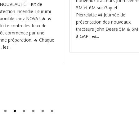
nouveaux tracteurs John Deere
 NOUVEAUTÉ – Kit de
5M et 6M sur Gap et
otection Incendie Tsurumi
Pierrelatte 🚜 Journée de
sponible chez NOVA ! 🔥 🔥
présentation des nouveaux
 lutte contre les feux de
tracteurs John Deere 5M & 6M
rêt commence par une
à GAP ! 🚜...
nne préparation. 🔥 Chaque
, les...