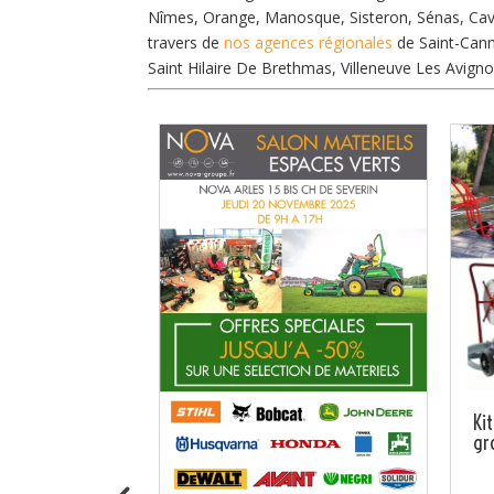
Nîmes, Orange, Manosque, Sisteron, Sénas, Cava
travers de
nos agences régionales
de Saint-Canna
Saint Hilaire De Brethmas, Villeneuve Les Avigno
ra au SITEVI
Ki
 B106
gr