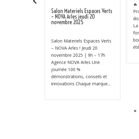
ent au SITEVI
🔥
Salon Materiels Espaces Verts
u 27 novembre,
Pr
– NOVA Arles jeudi 20
équipes à
di
novembre 2025
r le SITEVI –
La
nal des filières
fo
...
bo
Salon Materiels Espaces Verts
été
– NOVA Arles ! Jeudi 20
novembre 2025 | 9h – 17h
Agence NOVA Arles Une
journée 100 %
démonstrations, conseils et
innovations Chaque marque...