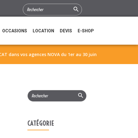
Search Button
SEARCH
FOR:
OCCASIONS
LOCATION
DEVIS
E-SHOP
CAT dans vos agences NOVA du 1er au 30 juin
Search Button
Search
for:
CATÉGORIE