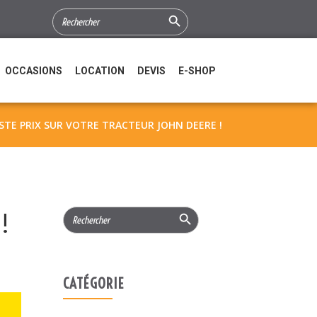
Search Button
SEARCH
FOR:
OCCASIONS
LOCATION
DEVIS
E-SHOP
STE PRIX SUR VOTRE TRACTEUR JOHN DEERE !
Search Button
Search
!
for:
CATÉGORIE