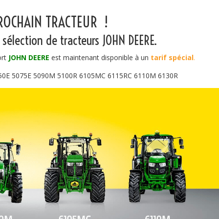
PROCHAIN TRACTEUR !
e sélection de tracteurs JOHN DEERE.
ort
JOHN DEERE
est maintenant disponible à un
tarif spécial
.
M 5050E 5075E 5090M 5100R 6105MC 6115RC 6110M 6130R