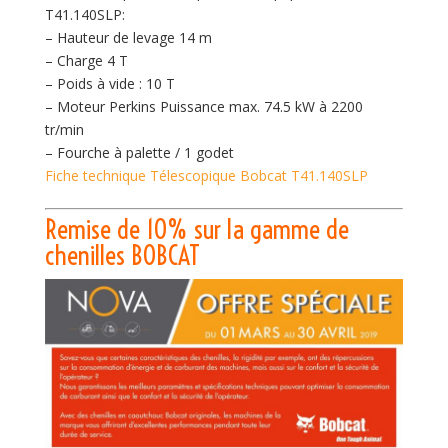
T41.140SLP:
– Hauteur de levage 14 m
– Charge 4 T
– Poids à vide : 10 T
– Moteur Perkins Puissance max. 74.5 kW à 2200
tr/min
– Fourche à palette / 1 godet
Fiche technique Télescopique Bobcat T41.140SLP
Remise de 10% sur la gamme de
chenilles BOBCAT