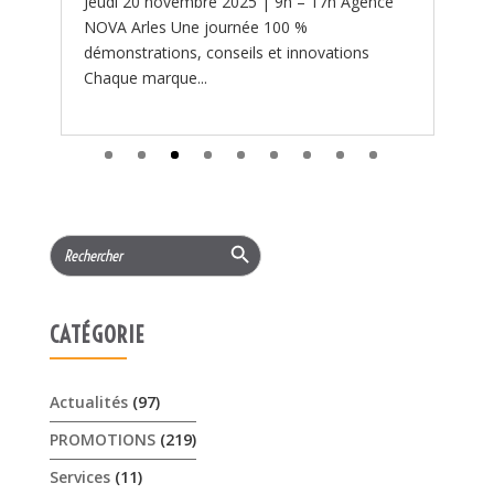
Search Button
Search
for:
CATÉGORIE
Actualités
(97)
PROMOTIONS
(219)
Services
(11)
ARTICLES RÉCENTS
𝟏𝟓% 𝐝𝐞 𝐫𝐞𝐦𝐢𝐬𝐞 cet été sur les …
3 août 2026