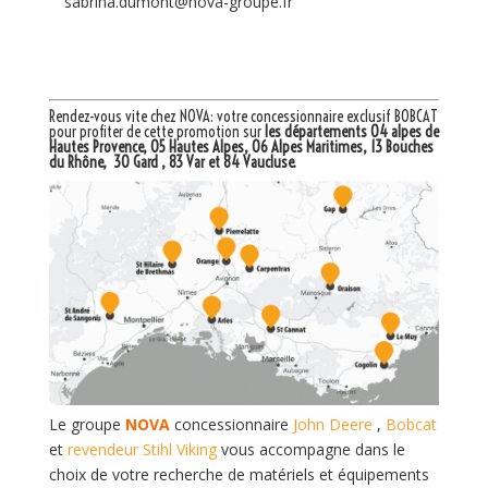
sabrina.dumont@nova-groupe.fr
Rendez-vous vite chez NOVA: votre
concessionnaire exclusif BOBCAT
pour profiter de cette promotion sur
les départements 04 alpes de
Hautes Provence, 05 Hautes Alpes, 06 Alpes Maritimes, 13 Bouches
du Rhône, 30 Gard , 83 Var et 84 Vaucluse.
Le groupe
NOVA
concessionnaire
John Deere
,
Bobcat
et
revendeur Stihl Viking
vous accompagne dans le
choix de votre recherche de matériels et équipements