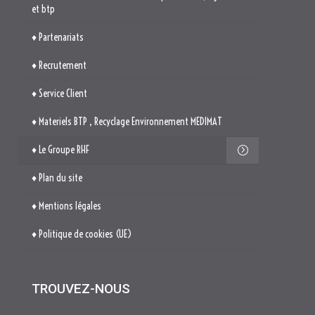
♦ Materiels BTP , Recyclage Environnement MEDIMAT
♦ Le Groupe RHF
♦ Plan du site
♦ Mentions légales
♦ Politique de cookies (UE)
TROUVEZ-NOUS

514. Avenue Jean Monnet
ZAE La Pile Budéou
13760 SAINT-CANNAT
Tél. : 04 84 04 04 00