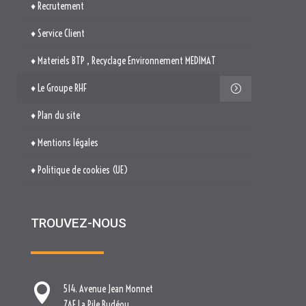
♦ Plan du site
♦ Mentions légales
♦ Politique de cookies (UE)
TROUVEZ-NOUS

514. Avenue Jean Monnet
ZAE La Pile Budéou
13760 SAINT-CANNAT

Tél. : 04 84 04 04 00

contact[at]nova-groupe.fr