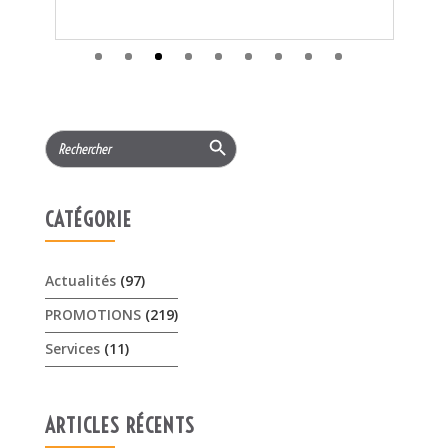
CATÉGORIE
Actualités
(97)
PROMOTIONS
(219)
Services
(11)
ARTICLES RÉCENTS
𝟏𝟓% 𝐝𝐞 𝐫𝐞𝐦𝐢𝐬𝐞 cet été sur les …
3 août 2026
Offres Pellenc olivion peigne …