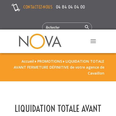
CONTACTEZ-NOUS
04 84 04 04 00
Search Button
SEARCH
FOR:
Accueil
PROMOTIONS
LIQUIDATION TOTALE


AVANT FERMETURE DÉFINITIVE de votre agence de
Cavaillon
LIQUIDATION TOTALE AVANT