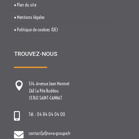
TROUVEZ-NOUS

514. Avenue Jean Monnet
ZAE La Pile Budéou
13760 SAINT-CANNAT

Tél. : 04 84 04 04 00

contact[at]nova-groupe.fr
Cliquez pour accepter les cookies