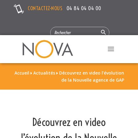
CONTACTEZ-NOUS
04 84 04 04 00
Search Button
SEARCH
FOR:
Accueil
Actualités
Découvrez en video l’évolution


de la Nouvelle agence de GAP
Découvrez en video
l’évolution de la Nouvelle