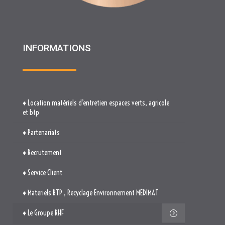
♦ Location matériels d’entretien espaces verts, agricole
et btp
♦ Partenariats
♦ Recrutement
♦ Service Client
♦ Materiels BTP , Recyclage Environnement MEDIMAT
♦ Le Groupe RHF
♦ Plan du site
♦ Mentions légales
♦ Politique de cookies (UE)