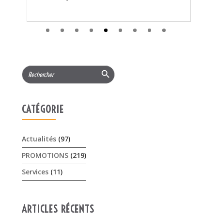
e
te
J
N
Search Button
Search
S
for:
P
C
r
CATÉGORIE
à..
Actualités
(97)
PROMOTIONS
(219)
Services
(11)
ARTICLES RÉCENTS