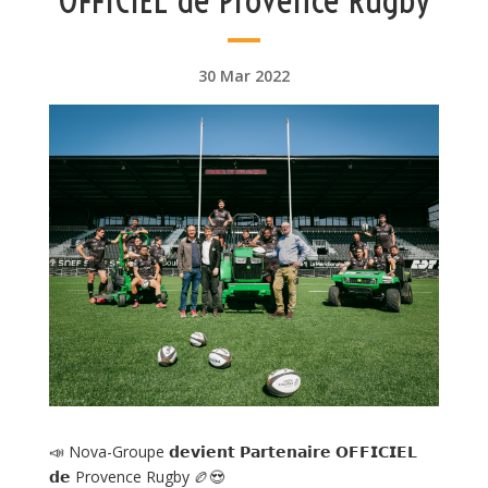
30 Mar 2022
📣 Nova-Groupe 𝗱𝗲𝘃𝗶𝗲𝗻𝘁 𝗣𝗮𝗿𝘁𝗲𝗻𝗮𝗶𝗿𝗲 𝗢𝗙𝗙𝗜𝗖𝗜𝗘𝗟
𝗱𝗲 Provence Rugby 🏉😍