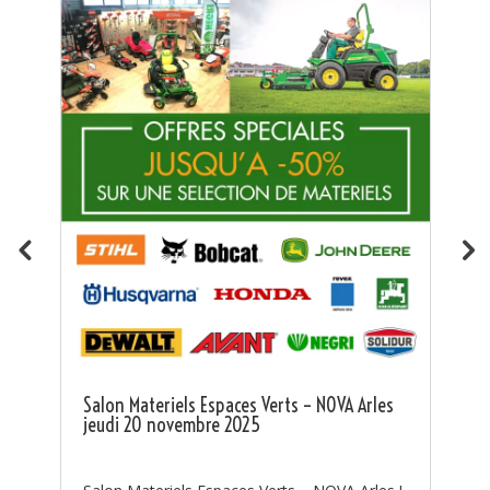
K
T
au

Ts
c
Salon Materiels Espaces Verts – NOVA Arles
bo
jeudi 20 novembre 2025