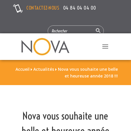
CONTACTEZ-NOUS
04 84 04 04 00
Search Button
SEARCH
FOR:
Accueil
Actualités
Nova vous souhaite une belle


et heureuse année 2018 !!!
Nova vous souhaite une
belle et heureuse année