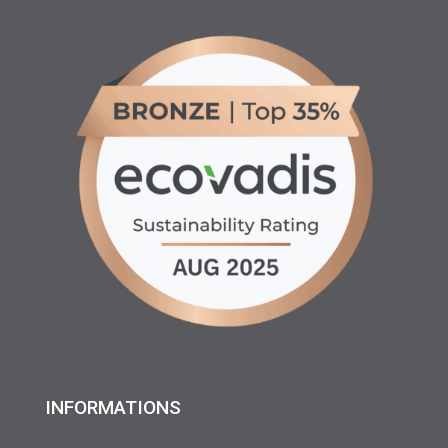
INFORMATIONS
♦ Location matériels d’entretien espaces verts, agricole
et btp
♦ Partenariats