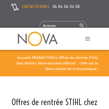
CONTACTEZ-NOUS
04 84 04 04 00
Search Button
SEARCH
FOR:
Accueil
PROMOTIONS
Offres de rentrée STIHL


chez NOVA ! 2ème batterie offerte* , -50% sur la
2ème chaine de tronçonneuse !
Offres de rentrée STIHL chez