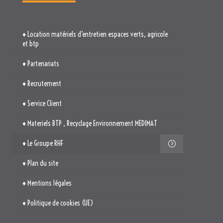
♦ Recrutement
♦ Service Client
♦ Materiels BTP , Recyclage Environnement MEDIMAT
♦ Le Groupe RHF
♦ Plan du site
♦ Mentions légales
♦ Politique de cookies (UE)
TROUVEZ-NOUS

514. Avenue Jean Monnet
ZAE La Pile Budéou