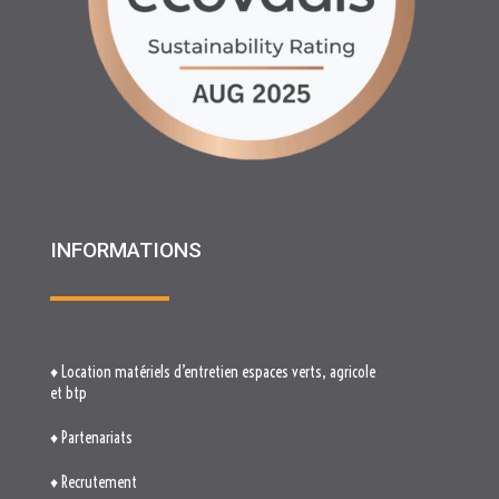
INFORMATIONS
♦ Location matériels d’entretien espaces verts, agricole
et btp
♦ Partenariats
♦ Recrutement
♦ Service Client
♦ Materiels BTP , Recyclage Environnement MEDIMAT
♦ Le Groupe RHF
♦ Plan du site