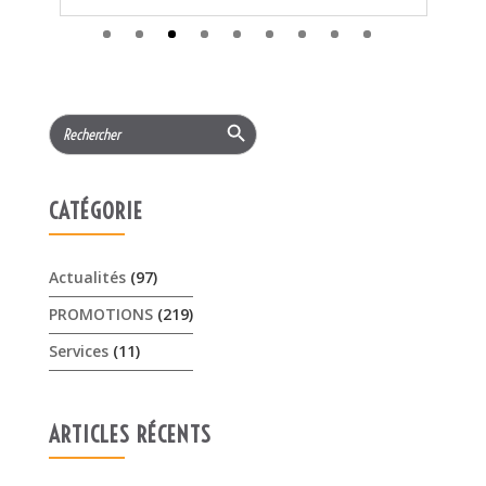
CATÉGORIE
Actualités
(97)
PROMOTIONS
(219)
Services
(11)
ARTICLES RÉCENTS
𝟏𝟓% 𝐝𝐞 𝐫𝐞𝐦𝐢𝐬𝐞 cet été sur les …
3 août 2026
Offres Pellenc olivion peigne …
30 juillet 2026