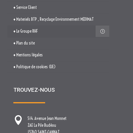
♦ Mentions légales
♦ Politique de cookies (UE)
TROUVEZ-NOUS

514. Avenue Jean Monnet
ZAE La Pile Budéou
13760 SAINT-CANNAT

Tél. : 04 84 04 04 00

contact[at]nova-groupe.fr