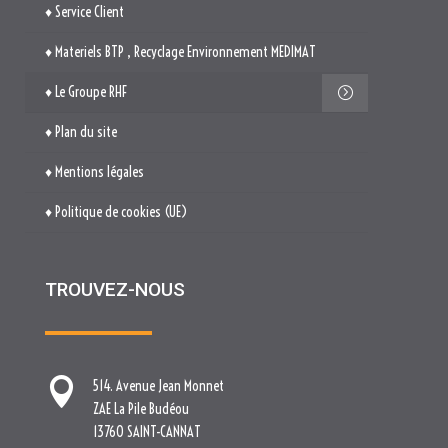
♦ Le Groupe RHF
♦ Plan du site
♦ Mentions légales
♦ Politique de cookies (UE)
TROUVEZ-NOUS

514. Avenue Jean Monnet
ZAE La Pile Budéou
13760 SAINT-CANNAT

Tél. : 04 84 04 04 00