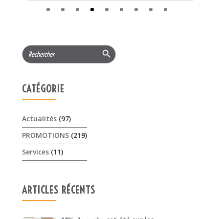
Search Button
Search
S
for:
P
C
r
CATÉGORIE
à..
Actualités
(97)
PROMOTIONS
(219)
Services
(11)
ARTICLES RÉCENTS
𝟏𝟓% 𝐝𝐞 𝐫𝐞𝐦𝐢𝐬𝐞 cet été sur les …
3 août 2026