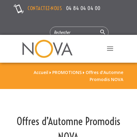
CONTACTEZ-NOUS
04 84 04 04 00
Search Button
SEARCH
FOR:
Accueil
PROMOTIONS
Offres d’Automne


Promodis NOVA
Offres d’Automne Promodis
NOVA