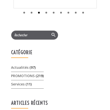
CATÉGORIE
Actualités
(97)
PROMOTIONS
(219)
Services
(11)
ARTICLES RÉCENTS
𝟏𝟓% 𝐝𝐞 𝐫𝐞𝐦𝐢𝐬𝐞 cet été sur les …
3 août 2026
Offres Pellenc olivion peigne …