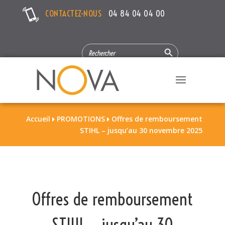
CONTACTEZ-NOUS
04 84 04 04 00
Search Button
SEARCH
FOR:
Accueil
PROMOTIONS
Offres de remboursement


STIHL – jusqu’au 30 novembre 2025
Offres de remboursement
STIHL – jusqu’au 30