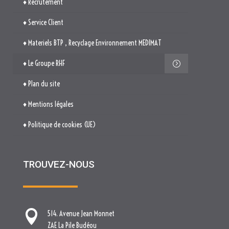
♦ Plan du site
♦ Mentions légales
♦ Politique de cookies (UE)
TROUVEZ-NOUS

514. Avenue Jean Monnet
ZAE La Pile Budéou
13760 SAINT-CANNAT

Tél. : 04 84 04 04 00

contact[at]nova-groupe.fr