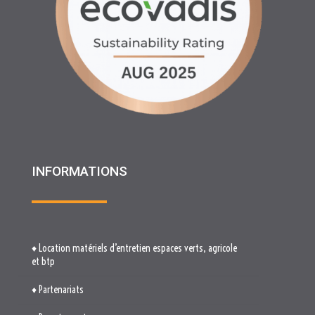
INFORMATIONS
♦ Location matériels d’entretien espaces verts, agricole
et btp
♦ Partenariats
♦ Recrutement
♦ Service Client
♦ Materiels BTP , Recyclage Environnement MEDIMAT
♦ Le Groupe RHF