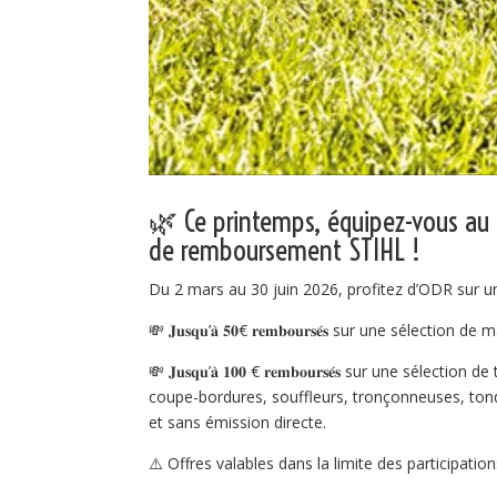
🌿 Ce printemps, équipez-vous au 
de remboursement STIHL !
Du 2 mars au 30 juin 2026, profitez d’ODR sur u
💸 𝐉𝐮𝐬𝐪𝐮’𝐚̀ 𝟓𝟎€ 𝐫𝐞𝐦𝐛𝐨𝐮𝐫𝐬𝐞́𝐬 sur une sélecti
💸 𝐉𝐮𝐬𝐪𝐮’𝐚̀ 𝟏𝟎𝟎 € 𝐫𝐞𝐦𝐛𝐨𝐮𝐫𝐬𝐞́𝐬 sur une
coupe-bordures, souffleurs, tronçonneuses, ton
et sans émission directe.
⚠️ Offres valables dans la limite des participatio