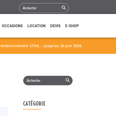
Search Button
SEARCH
FOR:
OCCASIONS
LOCATION
DEVIS
E-SHOP
 remboursement STIHL – jusqu’au 30 juin 2026
Search Button
Search
for:
CATÉGORIE