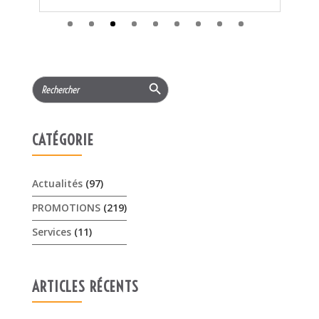
CATÉGORIE
Actualités
(97)
PROMOTIONS
(219)
Services
(11)
ARTICLES RÉCENTS
𝟏𝟓% 𝐝𝐞 𝐫𝐞𝐦𝐢𝐬𝐞 cet été sur les …
3 août 2026
Offres Pellenc olivion peigne …
30 juillet 2026