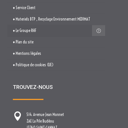
♦ Mentions légales
♦ Politique de cookies (UE)
TROUVEZ-NOUS

514. Avenue Jean Monnet
ZAE La Pile Budéou
13760 SAINT-CANNAT

Tél. : 04 84 04 04 00

contact[at]nova-groupe.fr