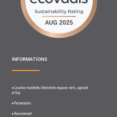
INFORMATIONS
♦ Location matériels d’entretien espaces verts, agricole
et btp
♦ Partenariats
♦ Recrutement
♦ Service Client
♦ Materiels BTP , Recyclage Environnement MEDIMAT
♦ Le Groupe RHF
♦ Plan du site