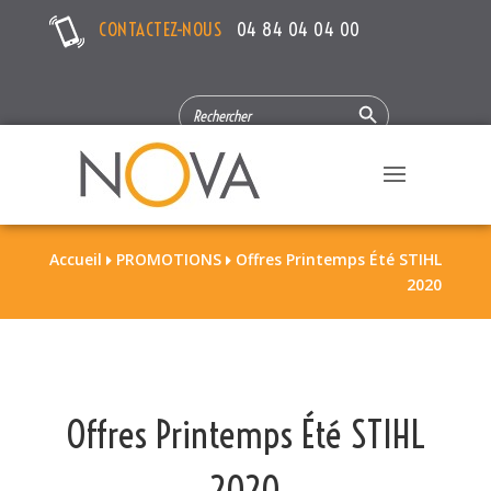
CONTACTEZ-NOUS
04 84 04 04 00
Search Button
SEARCH
FOR:
Accueil
PROMOTIONS
Offres Printemps Été STIHL


2020
Offres Printemps Été STIHL
2020