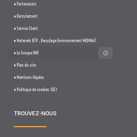
♦ Le Groupe RHF
♦ Plan du site
♦ Mentions légales
♦ Politique de cookies (UE)
TROUVEZ-NOUS

514. Avenue Jean Monnet
ZAE La Pile Budéou
13760 SAINT-CANNAT

Tél. : 04 84 04 04 00