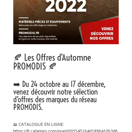
🍂
Les Offres d’Automne
PROMODIS
🍂
➡️
Du 24 octobre au 17 décembre,
venez découvrir notre sélection
d’offres des marques du réseau
PROMODIS.
📖
CATALOGUE EN LIGNE:
https://fr.calameo.com/read/005545164d1896410b3d6