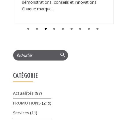
Search Button
Search
for:
CATÉGORIE
Actualités
(97)
PROMOTIONS
(219)
Services
(11)
ARTICLES RÉCENTS
𝟏𝟓% 𝐝𝐞 𝐫𝐞𝐦𝐢𝐬𝐞 cet été sur les …
3 août 2026