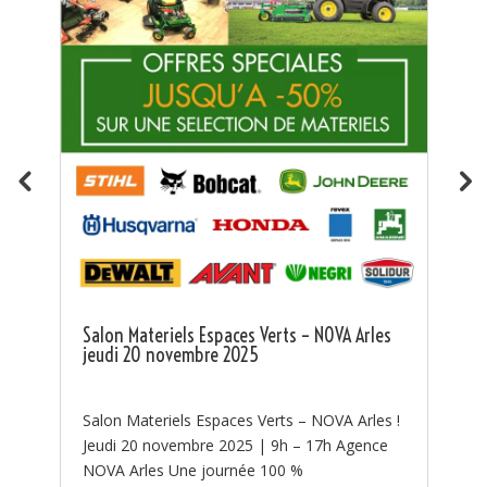
Kit protection incendie groupe incendie
Tsurumi
🔥 NOUVEAUTÉ – Kit de Protection Incendie
Tsurumi disponible chez NOVA ! 🔥 🔥 La lutte
contre les feux de forêt commence par une
es
bonne préparation. 🔥 Chaque été, les...
s !
ce