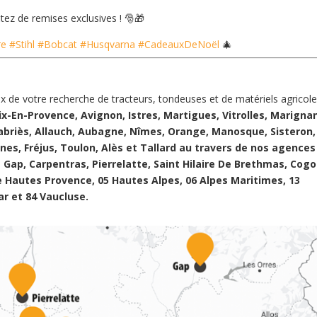
ez de remises exclusives ! 🎅🎁
re
#Stihl
#Bobcat
#Husqvarna
#CadeauxDeNoël
🎄
 de votre recherche de tracteurs, tondeuses et de matériels agricol
Aix-En-Provence, Avignon, Istres, Martigues, Vitrolles, Marigna
abriès, Allauch, Aubagne, Nîmes, Orange, Manosque, Sisteron,
nes, Fréjus, Toulon, Alès et Tallard au travers de nos agences
 Gap, Carpentras, Pierrelatte, Saint Hilaire De Brethmas, Cogol
 Hautes Provence, 05 Hautes Alpes, 06 Alpes Maritimes, 13
ar et 84 Vaucluse.