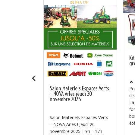
ra au SITEVI
Ki
 B106
gr
ent au SITEVI
🔥
Salon Materiels Espaces Verts
u 27 novembre,
Pr
– NOVA Arles jeudi 20
équipes à
di
novembre 2025
r le SITEVI –
La
nal des filières
fo
...
bo
Salon Materiels Espaces Verts
été
– NOVA Arles ! Jeudi 20
novembre 2025 | 9h – 17h