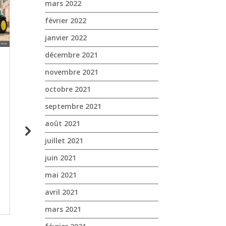
mars 2022
février 2022
janvier 2022
décembre 2021
novembre 2021
octobre 2021
septembre 2021
août 2021
juillet 2021
Journée Pro et Collectivités
Journées Vignes !
Husqvarna chez NOVA Cogolin
Présentation nou
juin 2021
le vendredi 22 mars 2024
tracteur John Deer
machine à vendan
mai 2021
avril 2021
SAVE THE DATE : Vendredi 22
📣 Les journées vi
MARS Journée Pro et
mars 2021
🍇 ✔️ Présentation
Collectivités Husqvarna chez