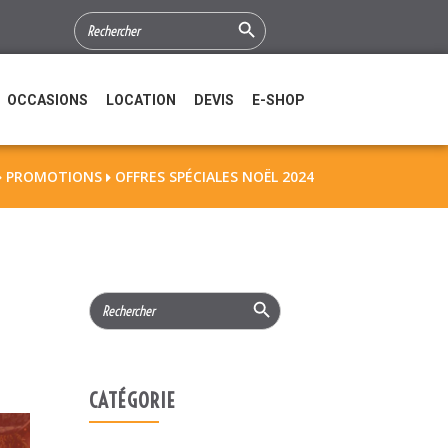
Search Button
SEARCH
FOR:
OCCASIONS
LOCATION
DEVIS
E-SHOP
PROMOTIONS
OFFRES SPÉCIALES NOËL 2024


Search Button
Search
for:
CATÉGORIE