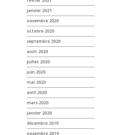
février 2021
𝗡𝗢𝗨𝗩𝗘𝗔𝗨 𝗧𝗥𝗔
NOVA Cogolin Chez NOVA
deere 5ML ✔️ Prés
Cogolin, nous sommes ravis
janvier 2021
la 𝗺𝗮𝗰𝗵𝗶𝗻𝗲 𝘃𝗲𝗻
d'annoncer une journée
novembre 2020
ERO GRAPELINER 
spéciale dédiée à...
Buffet le midi ! 🗓 
octobre 2020
septembre 2020
août 2020
juillet 2020
juin 2020
mai 2020
avril 2020
mars 2020
janvier 2020
décembre 2019
novembre 2019