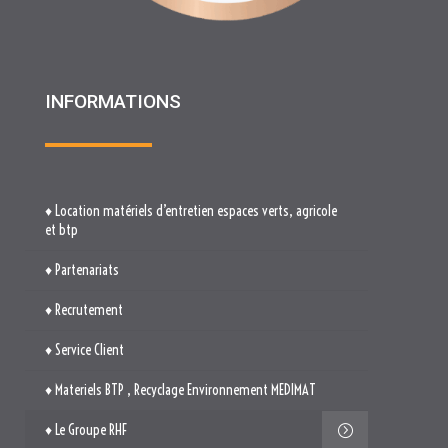
♦ Location matériels d’entretien espaces verts, agricole
et btp
♦ Partenariats
♦ Recrutement
♦ Service Client
♦ Materiels BTP , Recyclage Environnement MEDIMAT
♦ Le Groupe RHF
♦ Plan du site
♦ Mentions légales
♦ Politique de cookies (UE)