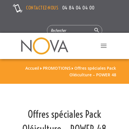
CONTACTEZ-NOUS
04 84 04 04 00
Search Button
SEARCH
FOR:
Accueil
PROMOTIONS
Offres spéciales Pack


Oléiculture – POWER 48
Offres spéciales Pack
Oléiculture – POWER 48