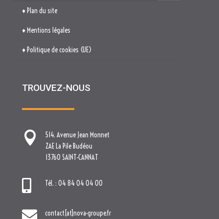
TROUVEZ-NOUS

514. Avenue Jean Monnet
ZAE La Pile Budéou
13760 SAINT-CANNAT

Tél. : 04 84 04 04 00

contact[at]nova-groupe.fr
Cliquez pour accepter les cookies