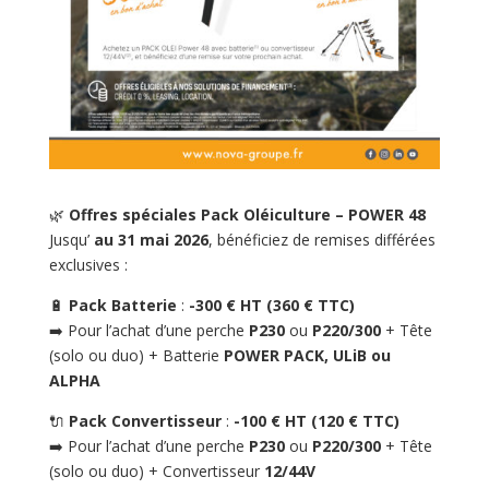
🌿
Offres spéciales Pack Oléiculture – POWER 48
Jusqu’
au 31 mai 2026
, bénéficiez de remises différées
exclusives :
🔋
Pack Batterie
:
-300 € HT (360 € TTC)
➡️ Pour l’achat d’une perche
P230
ou
P220/300
+ Tête
(solo ou duo) + Batterie
POWER PACK, ULiB ou
ALPHA
🔌
Pack Convertisseur
:
-100 € HT (120 € TTC)
➡️ Pour l’achat d’une perche
P230
ou
P220/300
+ Tête
(solo ou duo) + Convertisseur
12/44V