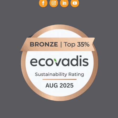
INFORMATIONS
♦ Location matériels d’entretien espaces verts, agricole
et btp