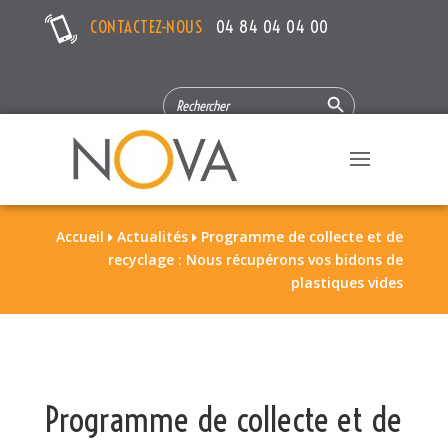
CONTACTEZ-NOUS
04 84 04 04 00
Search Button
SEARCH
FOR:
Accueil
Actualités
Programme de collecte et de


recyclage : Nous récupérons vos bidons de
plastiques vides
Programme de collecte et de