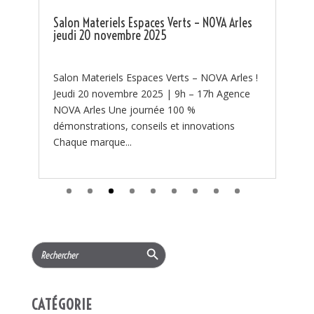
contre les feux de forêt commence par une
s
bonne préparation. 🔥 Chaque été, les...
 !
Search Button
Search
for:
CATÉGORIE
Actualités
(97)
PROMOTIONS
(219)
Services
(11)