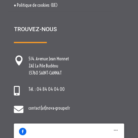

514. Avenue Jean Monnet
ZAE La Pile Budéou
13760 SAINT-CANNAT

Tél. : 04 84 04 04 00

contact[at]nova-groupe.fr
Cliquez pour accepter les cookies
marketing et activer ce contenu