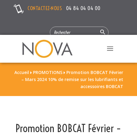
CONTACTEZ-NOUS
04 84 04 04 00
Search Button
SEARCH
FOR:
Accueil
PROMOTIONS
Promotion BOBCAT Février


– Mars 2024 10% de remise sur les lubrifiants et
accessoires BOBCAT
Promotion BOBCAT Février –