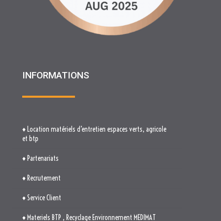
♦ Location matériels d’entretien espaces verts, agricole
et btp
♦ Partenariats
♦ Recrutement
♦ Service Client
♦ Materiels BTP , Recyclage Environnement MEDIMAT
♦ Le Groupe RHF
♦ Plan du site
♦ Mentions légales
♦ Politique de cookies (UE)