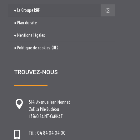
TROUVEZ-NOUS

514. Avenue Jean Monnet
ZAE La Pile Budéou
13760 SAINT-CANNAT

Tél. : 04 84 04 04 00

contact[at]nova-groupe.fr