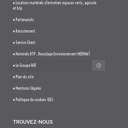
♦ Materiels BTP , Recyclage Environnement MEDIMAT
♦ Le Groupe RHF
♦ Plan du site
♦ Mentions légales
♦ Politique de cookies (UE)
TROUVEZ-NOUS

514. Avenue Jean Monnet
ZAE La Pile Budéou
13760 SAINT-CANNAT