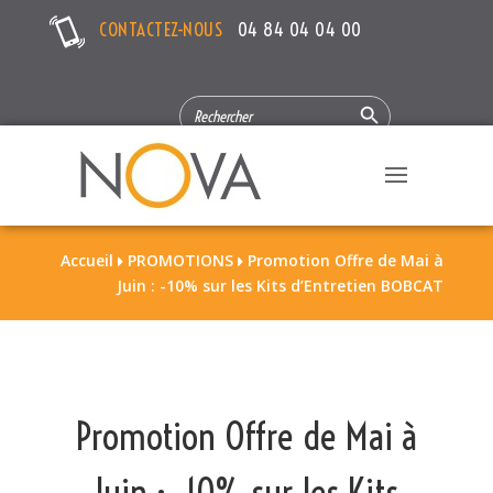
CONTACTEZ-NOUS
04 84 04 04 00
Search Button
SEARCH
FOR:
Accueil
PROMOTIONS
Promotion Offre de Mai à


Juin : -10% sur les Kits d’Entretien BOBCAT
Promotion Offre de Mai à
Juin : -10% sur les Kits