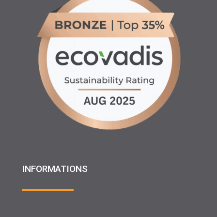
INFORMATIONS
♦ Location matériels d’entretien espaces verts, agricole
et btp
♦ Partenariats
♦ Recrutement
♦ Service Client