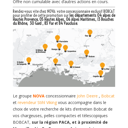
Offre non cumulable avec d’autres actions en cours.
Rendez-vous vite chez NOVA: votre
concessionnaire exclusif BOBCAT
pour profiter de cette promotion sur
les départements 04 alpes de
Hautes Provence, 05 Hautes Alpes, 06 Alpes Maritimes, 13 Bouches
du Rhône, 30 Gard , 83 Var et 84 Vaucluse.
Le groupe
NOVA
concessionnaire
John Deere
,
Bobcat
et
revendeur Stihl Viking
vous accompagne dans le
choix de votre recherche de kits d’entretien Bobcat de
vos chargeuses, pelles compactes et télescopiques
BOBCAT,
sur
la région PACA, et à proximité de