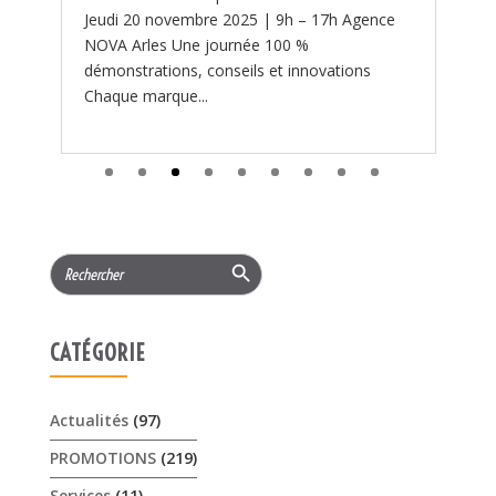
Search Button
Search
for:
CATÉGORIE
Actualités
(97)
PROMOTIONS
(219)
Services
(11)
ARTICLES RÉCENTS
𝟏𝟓% 𝐝𝐞 𝐫𝐞𝐦𝐢𝐬𝐞 cet été sur les …
3 août 2026