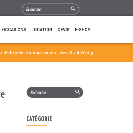
Search Button
SEARCH
FOR:
OCCASIONS
LOCATION
DEVIS
E-SHOP
z d’offre de remboursement avec Stihl Viking
Search Button
Search
re
for:
CATÉGORIE