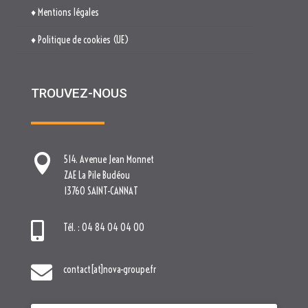
♦ Mentions légales
♦ Politique de cookies (UE)
TROUVEZ-NOUS

514. Avenue Jean Monnet
ZAE La Pile Budéou
13760 SAINT-CANNAT

Tél. : 04 84 04 04 00

contact[at]nova-groupe.fr