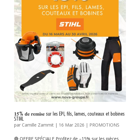
𝟏𝟓% 𝐝𝐞 𝐫𝐞𝐦𝐢𝐬𝐞 sur les EPI, fils, lames, couteaux et bobines
STIHL
par
Camille Zammit
|
16 Mar 2026
|
PROMOTIONS
🔴 OFFRE SPÉCIALE Profitez de –15% sur les pièces