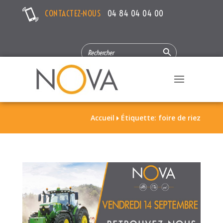
CONTACTEZ-NOUS
04 84 04 04 00
Search Button
SEARCH
FOR:
Accueil
Étiquette: foire de riez
