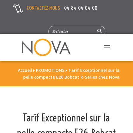
CONTACTEZ-NOUS
04 84 04 04 00
Search Button
SEARCH
FOR:
Accueil
PROMOTIONS
Tarif Exceptionnel sur la


pelle compacte E26 Bobcat R-Series chez Nova
Tarif Exceptionnel sur la
pelle compacte E26 Bobcat