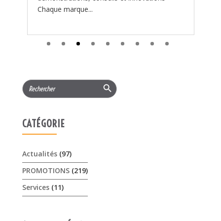
Search
for:
CATÉGORIE
Actualités
(97)
PROMOTIONS
(219)
Services
(11)
ARTICLES RÉCENTS
𝟏𝟓% 𝐝𝐞 𝐫𝐞𝐦𝐢𝐬𝐞 cet été sur les …
3 août 2026