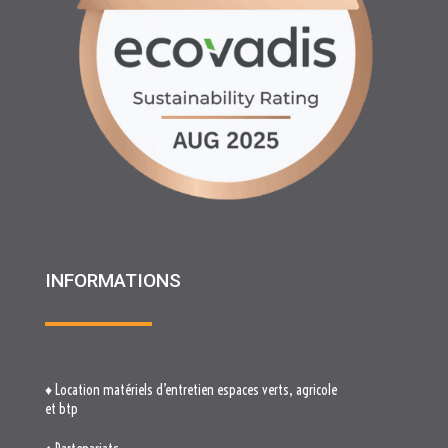
INFORMATIONS
♦ Location matériels d’entretien espaces verts, agricole
et btp
♦ Partenariats
♦ Recrutement
♦ Service Client
♦ Materiels BTP , Recyclage Environnement MEDIMAT
♦ Le Groupe RHF