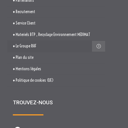
♦ Plan du site
♦ Mentions légales
♦ Politique de cookies (UE)
TROUVEZ-NOUS

514. Avenue Jean Monnet
ZAE La Pile Budéou
13760 SAINT-CANNAT

Tél. : 04 84 04 04 00