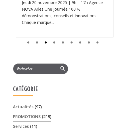
Search Button
Search
for:
CATÉGORIE
Actualités
(97)
PROMOTIONS
(219)
Services
(11)
ARTICLES RÉCENTS
𝟏𝟓% 𝐝𝐞 𝐫𝐞𝐦𝐢𝐬𝐞 cet été sur les …
3 août 2026