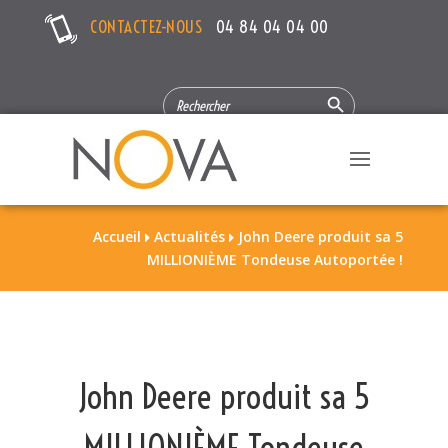
CONTACTEZ-NOUS
04 84 04 04 00
Search Button
SEARCH
FOR:
Accueil
Actualités
John Deere produit sa 5


MILLIONIÈME Tondeuse Autoportée !
John Deere produit sa 5
MILLIONIÈME Tondeuse