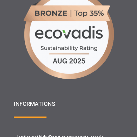
INFORMATIONS
♦ Location matériels d’entretien espaces verts, agricole
et btp
♦ Partenariats
♦ Recrutement
♦ Service Client