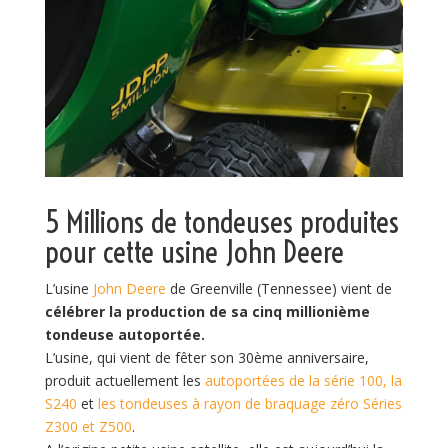
5 Millions de tondeuses produites
pour cette usine John Deere
L’usine
John Deere
de Greenville (Tennessee) vient de
célébrer la production de sa cinq millionième
tondeuse autoportée.
L’usine, qui vient de fêter son 30ème anniversaire,
produit actuellement les
autoportées de la série 100, la
S240
et
les tondeuses à rayon de braquage zéro Séries
Z300 et Z500
.