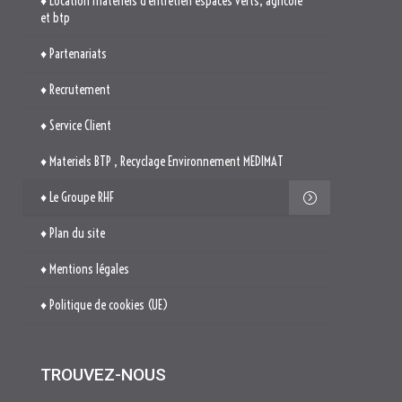
♦ Materiels BTP , Recyclage Environnement MEDIMAT
♦ Le Groupe RHF
♦ Plan du site
♦ Mentions légales
♦ Politique de cookies (UE)
TROUVEZ-NOUS

514. Avenue Jean Monnet
ZAE La Pile Budéou
13760 SAINT-CANNAT