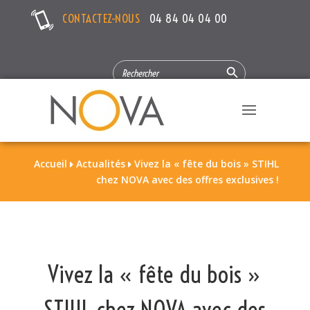
CONTACTEZ-NOUS
04 84 04 04 00
Search Button
SEARCH
FOR:
Accueil
Actualités
Vivez la « fête du bois » STIHL


chez NOVA avec des offres exclusives !
Vivez la « fête du bois »
STIHL chez NOVA avec des