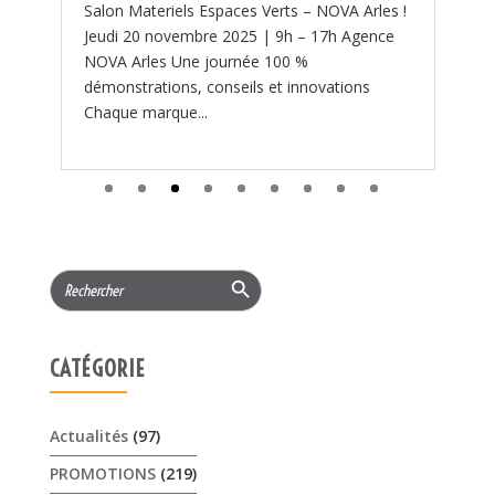
 !
Search Button
Search
for:
CATÉGORIE
Actualités
(97)
PROMOTIONS
(219)
Services
(11)
ARTICLES RÉCENTS
𝟏𝟓% 𝐝𝐞 𝐫𝐞𝐦𝐢𝐬𝐞 cet été sur les …