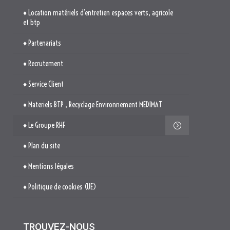
♦ Service Client
♦ Materiels BTP , Recyclage Environnement MEDIMAT
♦ Le Groupe RHF
♦ Plan du site
♦ Mentions légales
♦ Politique de cookies (UE)
TROUVEZ-NOUS

514. Avenue Jean Monnet
ZAE La Pile Budéou
13760 SAINT-CANNAT