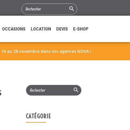
Search Button
SEARCH
FOR:
OCCASIONS
LOCATION
DEVIS
E-SHOP
du 16 au 28 novembre dans vos agences NOVA !
Search Button
Search
s
for:
CATÉGORIE