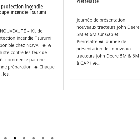
Pierrelatte
t protection incendie
oupe incendie Tsurumi
Journée de présentation
nouveaux tracteurs John Deere
 NOUVEAUTÉ – Kit de
5M et 6M sur Gap et
otection Incendie Tsurumi
Pierrelatte 🚜 Journée de
sponible chez NOVA ! 🔥 🔥
présentation des nouveaux
 lutte contre les feux de
tracteurs John Deere 5M & 6M
rêt commence par une
à GAP ! 🚜...
nne préparation. 🔥 Chaque
, les...