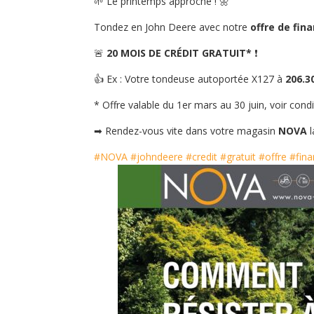
🌱 Le printemps approche ! 🌼
Tondez en John Deere avec notre
offre de fin
🚨
20 MOIS DE CRÉDIT GRATUIT*
❗
👍
Ex : Votre tondeuse autoportée X127 à
206.3
* Offre valable du 1er mars au 30 juin, voir cond
➡
Rendez-vous vite dans votre magasin
NOVA
l
#
NOVA
#
johndeere
#
credit
#
gratuit
#
offre
#
fin