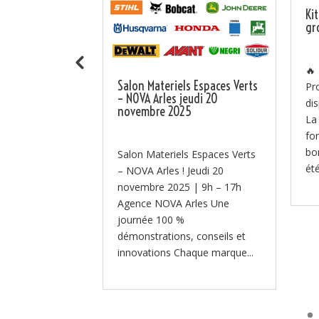
ra au SITEVI
Ki
 B106
gr
ent au SITEVI
🔥
Salon Materiels Espaces Verts
u 27 novembre,
Pr
– NOVA Arles jeudi 20
équipes à
di
novembre 2025
r le SITEVI –
La
nal des filières
fo
...
bo
Salon Materiels Espaces Verts
été
– NOVA Arles ! Jeudi 20
novembre 2025 | 9h – 17h
Agence NOVA Arles Une
journée 100 %
démonstrations, conseils et
innovations Chaque marque...