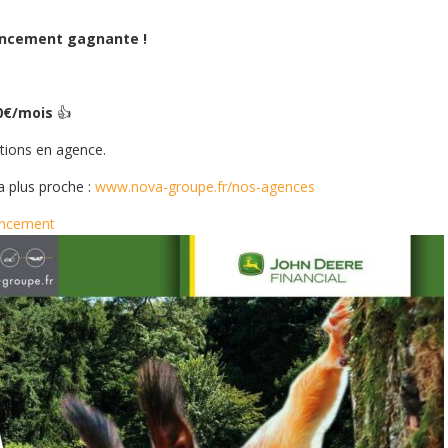
ancement gagnante !
0€/mois
👍
itions en agence.
a plus proche :
www.nova-groupe.fr/nos-agences
ancement