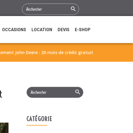
Search Button
SEARCH
FOR:
OCCASIONS
LOCATION
DEVIS
E-SHOP
cement John Deere : 20 mois de crédit gratuit
Search Button
Search
t
for:
CATÉGORIE