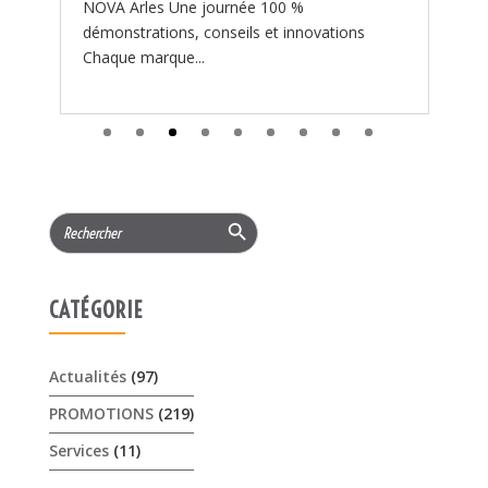
Search Button
Search
for:
CATÉGORIE
Actualités
(97)
PROMOTIONS
(219)
Services
(11)
ARTICLES RÉCENTS
𝟏𝟓% 𝐝𝐞 𝐫𝐞𝐦𝐢𝐬𝐞 cet été sur les …
3 août 2026