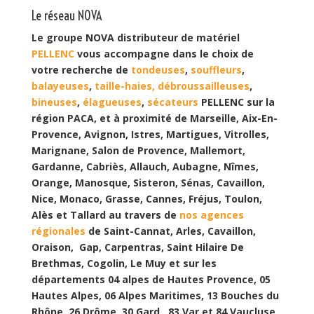
Le réseau NOVA
Le groupe NOVA distributeur de matériel
PELLENC
vous accompagne dans le choix de
votre recherche de
tondeuses
,
souffleurs
,
balayeuses
,
taille-haies,
débroussailleuses
,
bineuses
,
élagueuses
,
sécateurs
PELLENC sur la
région PACA, et à proximité de Marseille, Aix-En-
Provence, Avignon, Istres, Martigues, Vitrolles,
Marignane, Salon de Provence, Mallemort,
Gardanne, Cabriès, Allauch, Aubagne, Nîmes,
Orange, Manosque, Sisteron, Sénas, Cavaillon,
Nice, Monaco, Grasse, Cannes, Fréjus, Toulon,
Alès et Tallard au travers de
nos agences
régionales
de Saint-Cannat, Arles, Cavaillon,
Oraison, Gap, Carpentras, Saint Hilaire De
Brethmas, Cogolin, Le Muy et sur les
départements 04 alpes de Hautes Provence, 05
Hautes Alpes, 06 Alpes Maritimes, 13 Bouches du
Rhône, 26 Drôme, 30 Gard , 83 Var et 84 Vaucluse.