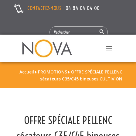
CONTACTEZ-NOUS
04 84 04 04 00
Search Button
SEARCH
FOR:
Accueil
PROMOTIONS
OFFRE SPÉCIALE PELLENC


sécateurs C35/C45 bineuses CULTIVION
OFFRE SPÉCIALE PELLENC
sécateurs C35/C45 bineuses