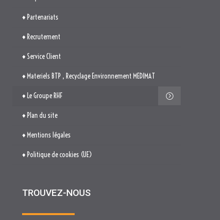
♦ Le Groupe RHF
♦ Plan du site
♦ Mentions légales
♦ Politique de cookies (UE)
TROUVEZ-NOUS

514. Avenue Jean Monnet
ZAE La Pile Budéou
13760 SAINT-CANNAT

Tél. : 04 84 04 04 00