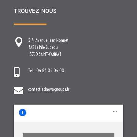
TROUVEZ-NOUS

514. Avenue Jean Monnet
ZAE La Pile Budéou
13760 SAINT-CANNAT

Tél. : 04 84 04 04 00

contact[at]nova-groupe.fr