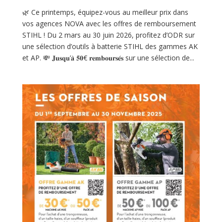
🌿 Ce printemps, équipez-vous au meilleur prix dans
vos agences NOVA avec les offres de remboursement
STIHL ! Du 2 mars au 30 juin 2026, profitez d’ODR sur
une sélection d’outils à batterie STIHL des gammes AK
et AP. 💸 𝐉𝐮𝐬𝐪𝐮’𝐚̀ 𝟓𝟎€ 𝐫𝐞𝐦𝐛𝐨𝐮𝐫𝐬𝐞́𝐬 sur une sélection de...