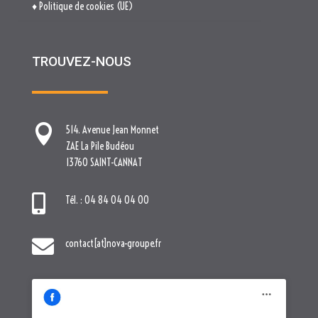
♦ Politique de cookies (UE)
TROUVEZ-NOUS

514. Avenue Jean Monnet
ZAE La Pile Budéou
13760 SAINT-CANNAT

Tél. : 04 84 04 04 00

contact[at]nova-groupe.fr